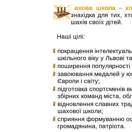
ахова школа – кл
знахідка для тих, х
шахів своїх дітей.
Наші цілі:
покращення інтелектуальн
шкільного віку у Львові та
поширення популярності 
завоювання медалей у ю
Європи і світу;
підготовка спортсменів в
збірних команд міста, обл
відновлення славних трад
шахової школи;
сприяння формуванню ос
громадянина, патріота.