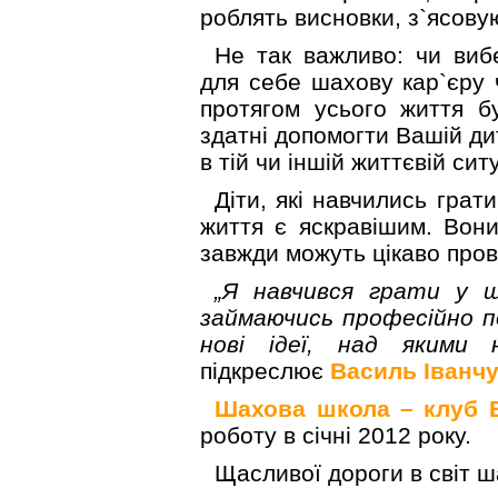
роблять висновки, з`ясову
Не так важливо: чи ви
для себе шахову кар`єру 
протягом усього життя б
здатні допомогти Вашій ди
в тій чи іншій життєвій ситу
Діти, які навчились грат
життя є яскравішим. Вони
завжди можуть цікаво пров
„Я навчився грати у ш
займаючись професійно по
нові ідеї, над якими
підкреслює
Василь Іванч
Шахова школа – клуб В
роботу в січні 2012 року.
Щасливої дороги в світ ш