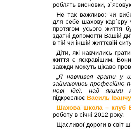
роблять висновки, з`ясову
Не так важливо: чи ви
для себе шахову кар`єру 
протягом усього життя б
здатні допомогти Вашій ди
в тій чи іншій життєвій ситу
Діти, які навчились грат
життя є яскравішим. Вони
завжди можуть цікаво пров
„Я навчився грати у ш
займаючись професійно по
нові ідеї, над якими
підкреслює
Василь Іванч
Шахова школа – клуб В
роботу в січні 2012 року.
Щасливої дороги в світ ш