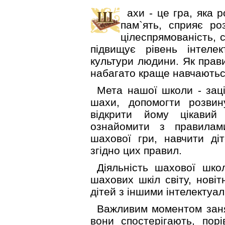
ахи - це гра, яка 
пам`ять, сприяє ро
цілеспрямованість, с
підвищує рівень інтелек
культури людини. Як прави
набагато краще навчаються
Мета нашої школи - заці
шахи, допомогти розвину
відкрити йому цікавий 
ознайомити з правилам
шахової гри, навчити діт
згідно цих правил.
Діяльність шахової шко
шахових шкіл світу, новіт
дітей з іншими інтелектуа
Важливим моментом занят
вони спостерігають, порі