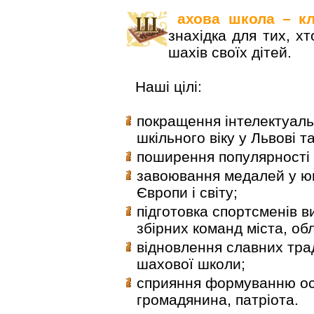
ахова школа – кл
знахідка для тих, х
шахів своїх дітей.
Наші цілі:
покращення інтелектуальн
шкільного віку у Львові та
поширення популярності 
завоювання медалей у ю
Європи і світу;
підготовка спортсменів в
збірних команд міста, обл
відновлення славних трад
шахової школи;
сприяння формуванню ос
громадянина, патріота.